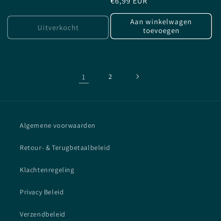
Normale
€6,99 EUR
prijs
prijs
Aan winkelwagen
Uitverkocht
toevoegen
1
2
Algemene voorwaarden
Retour- & Terugbetaalbeleid
Klachtenregeling
Privacy Beleid
Verzendbeleid