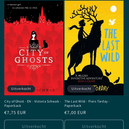
Uitverkocht
Uitverkocht
City of Ghost - EN - Victoria Schwab -
The Last Wild - Piers Torday -
Paperback
Paperback
Normale
€7,75 EUR
Normale
€7,00 EUR
prijs
prijs
Uitverkocht
Uitverkocht