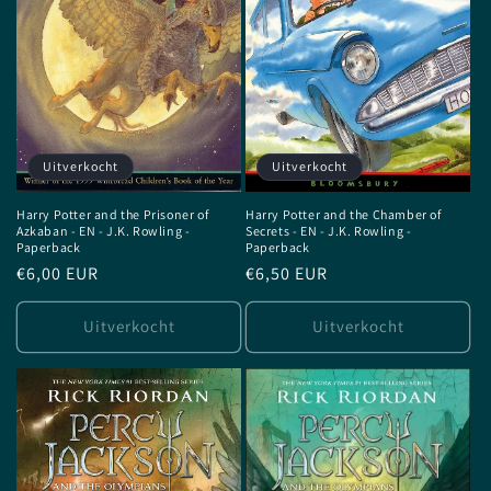
e
:
Uitverkocht
Uitverkocht
Harry Potter and the Prisoner of
Harry Potter and the Chamber of
Azkaban - EN - J.K. Rowling -
Secrets - EN - J.K. Rowling -
Paperback
Paperback
Normale
€6,00 EUR
Normale
€6,50 EUR
prijs
prijs
Uitverkocht
Uitverkocht