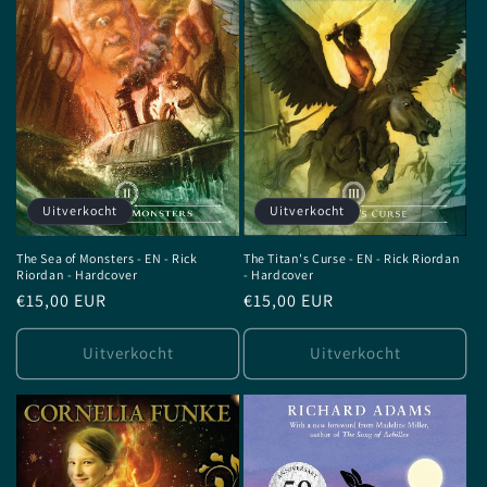
Uitverkocht
Uitverkocht
The Sea of Monsters - EN - Rick
The Titan's Curse - EN - Rick Riordan
Riordan - Hardcover
- Hardcover
Normale
€15,00 EUR
Normale
€15,00 EUR
prijs
prijs
Uitverkocht
Uitverkocht