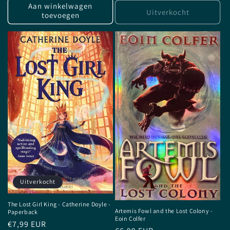
Aan winkelwagen
Uitverkocht
toevoegen
Uitverkocht
The Lost Girl King - Catherine Doyle -
Artemis Fowl and the Lost Colony -
Paperback
Eoin Colfer
Normale
€7,99 EUR