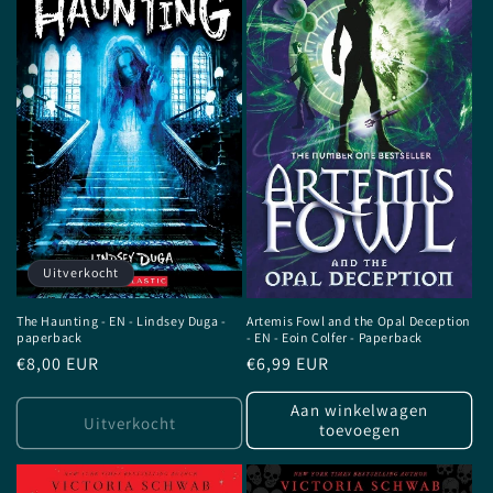
Uitverkocht
The Haunting - EN - Lindsey Duga -
Artemis Fowl and the Opal Deception
paperback
- EN - Eoin Colfer - Paperback
Normale
€8,00 EUR
Normale
€6,99 EUR
prijs
prijs
Aan winkelwagen
Uitverkocht
toevoegen