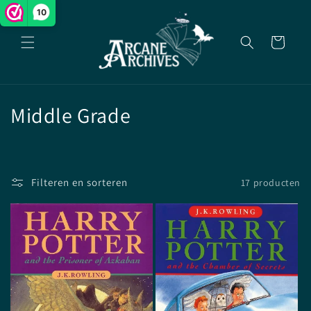
Meteen
10
naar de
content
Winkelwagen
C
Middle Grade
o
l
Filteren en sorteren
17 producten
l
e
c
t
i