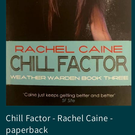
Open
media
Chill Factor - Rachel Caine -
1
in
paperback
modal