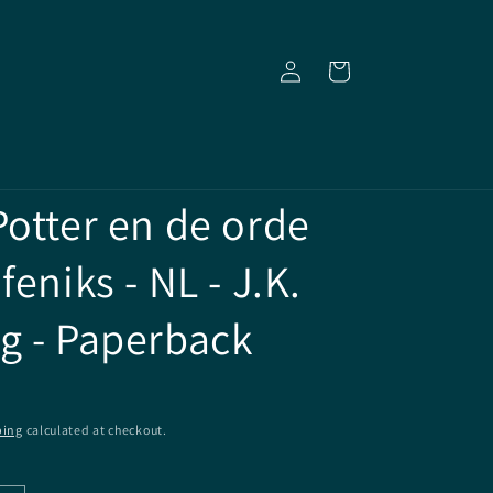
Log
Cart
in
Potter en de orde
feniks - NL - J.K.
g - Paperback
ping
calculated at checkout.