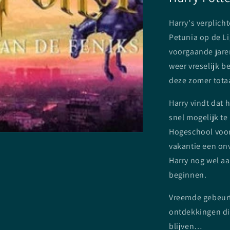
Harry's verplic
Petunia op de Li
voorgaande jaren
weer vreselijk b
deze zomer totaa
Harry vindt dat 
snel mogelijk t
Hogeschool voor
vakantie een onv
Harry nog wel aa
beginnen.
Vreemde gebeurt
ontdekkingen di
blijven…