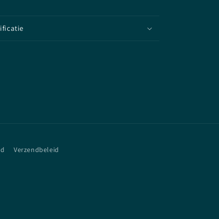
ificatie
id
Verzendbeleid