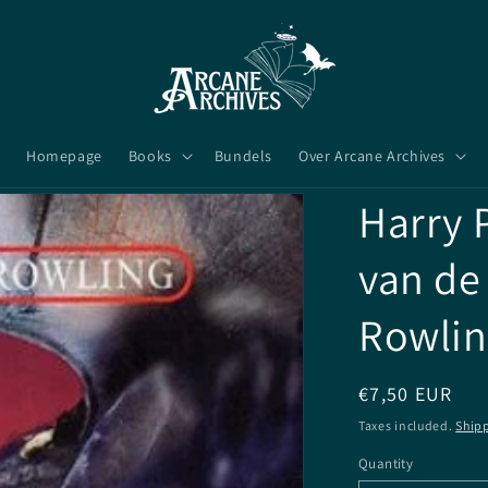
Homepage
Books
Bundels
Over Arcane Archives
Harry 
van de 
Rowlin
Regular
€7,50 EUR
price
Taxes included.
Ship
Quantity
Quantity