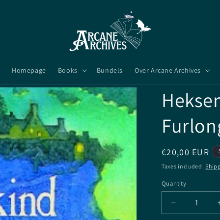
Homepage
Books
Bundels
Over Arcane Archives
Heksen
Furlon
Regular
€20,00 EUR
price
Taxes included.
Ship
Quantity
Quantity
Decrease
quantity