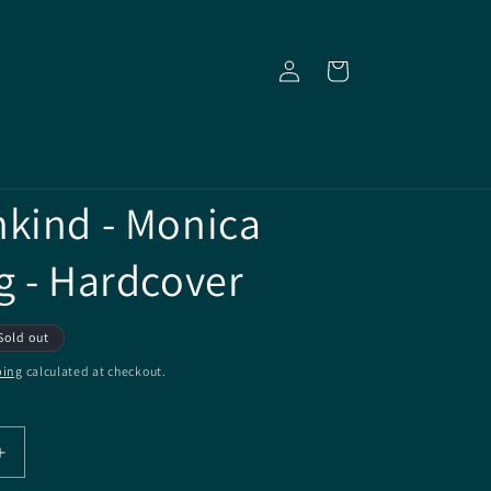
Log
Cart
in
kind - Monica
g - Hardcover
Sold out
ping
calculated at checkout.
Increase
quantity