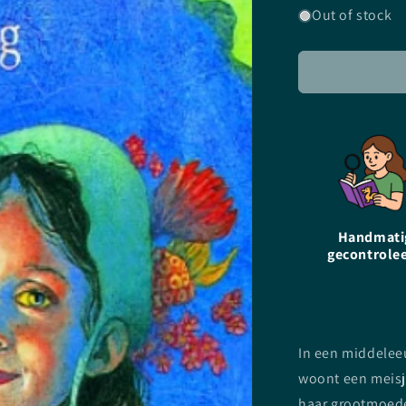
for
Out of stock
Heksenkind
-
Monica
Furlong
-
Hardcover
Handmati
gecontrole
In een middelee
woont een meisj
haar grootmoede