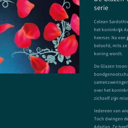
serie
Celean Sardothie
het koninkrijk A
heerser. Na een 
beloofd, mits z
koning wordt.
De Glazen troon-
bondgenootschapp
samenzweringen,
over het koninkr
zichzelf zijn mi
Iedereen van wi
Toch dwingen de
Adarlan. Ze heef