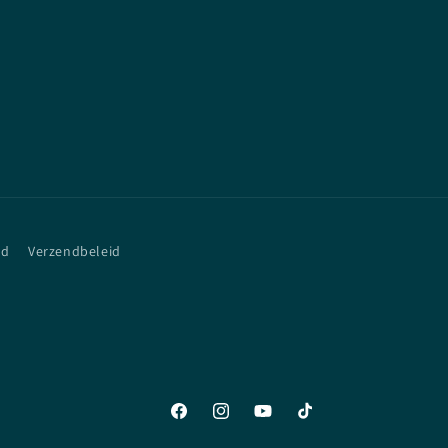
id
Verzendbeleid
Facebook
Instagram
YouTube
TikTok