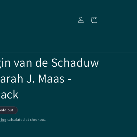
Log
Cart
in
in van de Schaduw
Sarah J. Maas -
back
Sold out
ping
calculated at checkout.