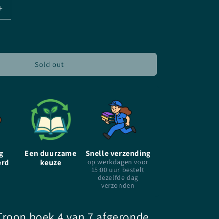
Increase
quantity
for
Koningin
van
de
Sold out
Schaduw
-
NL
-
Sarah
J.
Maas
-
g
Een duurzame
Snelle verzending
Paperback
erd
keuze
op werkdagen voor
15:00 uur bestelt
dezelfde dag
verzonden
Troon boek 4 van 7 afgeronde