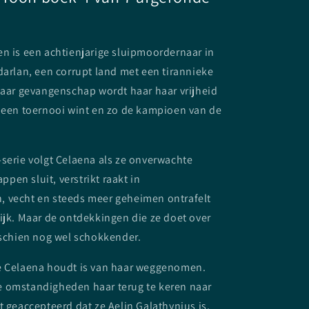
n is een achtienjarige sluipmoordernaar in
darlan, een corrupt land met een tirannieke
jaar gevangenschap wordt haar haar vrijheid
e een toernooi wint en zo de kampioen van de
serie volgt Celaena als ze onverwachte
en sluit, verstrikt raakt in
 vecht en steeds meer geheimen ontrafelt
ijk. Maar de ontdekkingen die ze doet over
sschien nog wel schokkender.
e Celaena houdt is van haar weggenomen.
 omstandigheden haar terug te keren naar
t geaccepteerd dat ze Aelin Galathynius is,