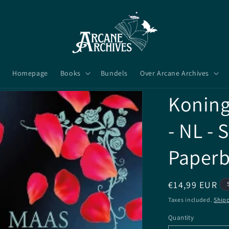
Homepage
Books
Bundels
Over Arcane Archives
Koning
- NL - 
Paper
Regular
€14,99 EUR
price
Taxes included.
Ship
Quantity
Quantity