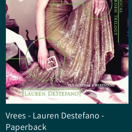
Open
media
Vrees - Lauren Destefano -
1
in
Paperback
modal