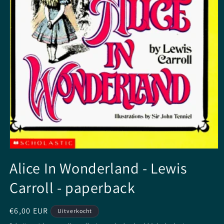
Media
1
Alice In Wonderland - Lewis
openen
in
Carroll - paperback
modaal
Normale
€6,00 EUR
Uitverkocht
prijs