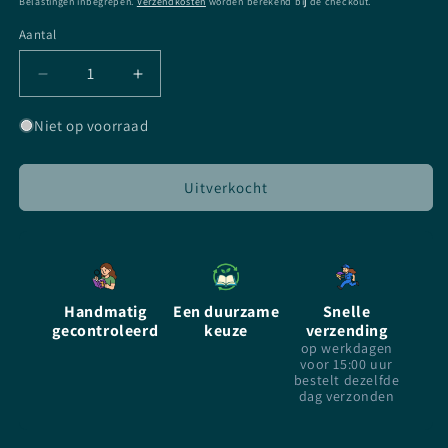
Belastingen inbegrepen.
Verzendkosten
worden berekend bij de checkout.
Aantal
Aantal
Aantal
Aantal
verlagen
verhogen
voor
voor
Niet op voorraad
Alice
Alice
In
In
Wonderland
Wonderland
Uitverkocht
-
-
Lewis
Lewis
Carroll
Carroll
-
-
paperback
paperback
Handmatig
Een duurzame
Snelle
gecontroleerd
keuze
verzending
op werkdagen
voor 15:00 uur
bestelt dezelfde
dag verzonden