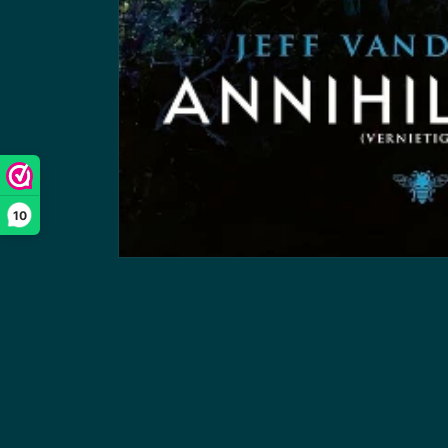
10
Media
1
openen
in
modaal