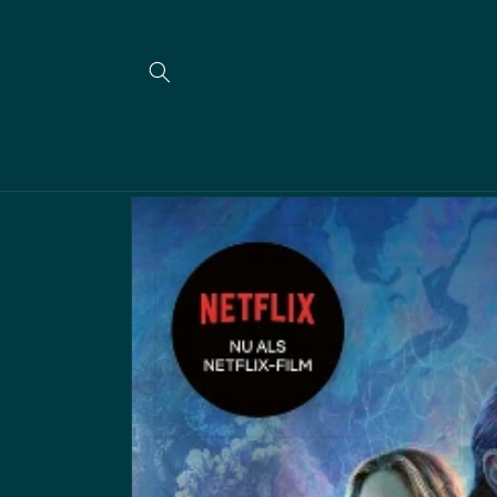
Meteen
naar de
content
Ga direct naar
productinformatie