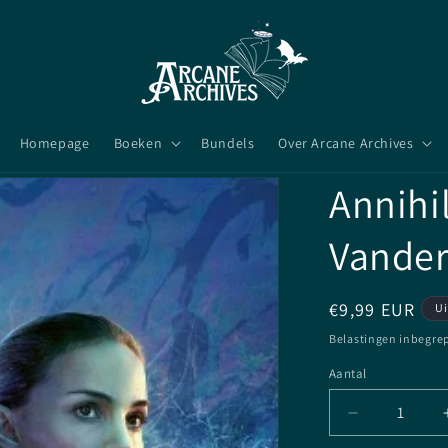
Homepage
Boeken
Bundels
Over Arcane Archives
Annihil
Vander
Normale
€9,99 EUR
Ui
prijs
Belastingen inbegre
Aantal
Aantal
Aantal
verlagen