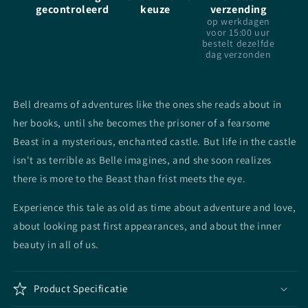
gecontroleerd
keuze
verzending
the
the
op werkdagen
Film
Film
voor 15:00 uur
-
-
bestelt dezelfde
Adapted
Adapted
dag verzonden
by
by
Elizabeth
Elizabeth
Rudnick
Rudnick
Bell dreams of adventures like the ones she reads about in
-
-
her books, until she becomes the prisoner of a fearsome
Paperback
Paperback
Beast in a mysterious, enchanted castle. But life in the castle
isn't as terrible as Belle imagines, and she soon realizes
there is more to the Beast than frist meets the eye.
Experience this tale as old as time about adventure and love,
about looking past first appearances, and about the inner
beauty in all of us.
Product Specificatie