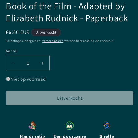
Book of the Film - Adapted by
Elizabeth Rudnick - Paperback
Normale
€6,00 EUR
Uitverkocht
prijs
Belastingen inbegrepen.
Verzendkosten
worden berekend bij de checkout.
Aantal
Aantal
Aantal
Aantal
verlagen
verhogen
voor
voor
Niet op voorraad
Beauty
Beauty
And
And
The
The
Uitverkocht
Beast
Beast
-
-
EN
EN
-
-
Book
Book
Handmatig
Een duurzame
Snelle
of
of