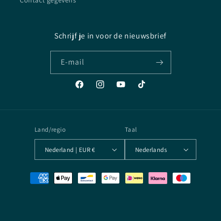
Contact gegevens
Schrijf je in voor de nieuwsbrief
E‑mail
Facebook
Instagram
YouTube
TikTok
Land/regio
Taal
Nederland | EUR €
Nederlands
Betaalmethoden
© 2026,
Arcane Archives
Powered by Shopify
Algemene voorwaarden