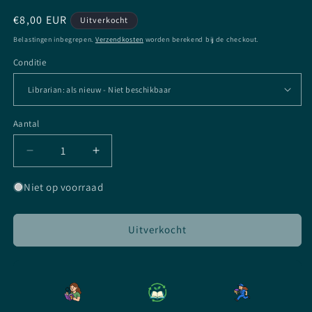
Normale
€8,00 EUR
Uitverkocht
prijs
Belastingen inbegrepen.
Verzendkosten
worden berekend bij de checkout.
Conditie
Aantal
Aantal
Aantal
Aantal
verlagen
verhogen
voor
voor
Niet op voorraad
Blood
Blood
of
of
Elves
Elves
Uitverkocht
-
-
The
The
Witcher
Witcher
-
-
Andrzej
Andrzej