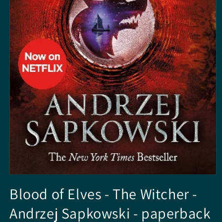
Media
1
Blood of Elves - The Witcher -
openen
in
Andrzej Sapkowski - paperback
modaal