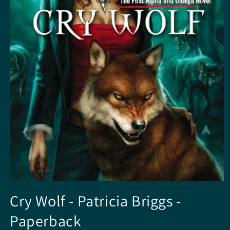
Media
1
Cry Wolf - Patricia Briggs -
openen
in
Paperback
modaal