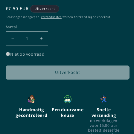
Normale
€7,50 EUR
Uitverkocht
prijs
Belastingen inbegrepen.
Verzendkosten
worden berekend bij de checkout.
Aantal
Aantal
Aantal
Aantal
verlagen
verhogen
voor
voor
Niet op voorraad
Cry
Cry
Wolf
Wolf
-
-
Uitverkocht
Patricia
Patricia
Briggs
Briggs
-
-
Paperback
Paperback
Handmatig
Een duurzame
Snelle
gecontroleerd
keuze
verzending
op werkdagen
voor 15:00 uur
bestelt dezelfde