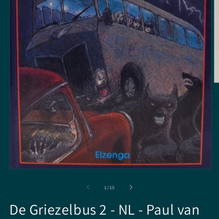
M
2
o
in
m
Media
1
openen
van
1
/
10
in
modaal
De Griezelbus 2 - NL - Paul van