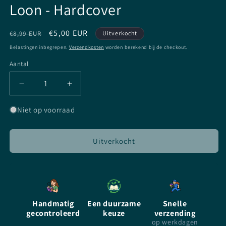
Loon - Hardcover
Normale
Aanbiedingsprijs
€5,00 EUR
€8,99 EUR
Uitverkocht
prijs
Belastingen inbegrepen.
Verzendkosten
worden berekend bij de checkout.
Aantal
Aantal
Aantal
Aantal
verlagen
verhogen
voor
voor
Niet op voorraad
De
De
Griezelbus
Griezelbus
2
2
Uitverkocht
-
-
NL
NL
-
-
Paul
Paul
van
van
Handmatig
Een duurzame
Snelle
Loon
Loon
gecontroleerd
keuze
verzending
-
-
op werkdagen
Hardcover
Hardcover