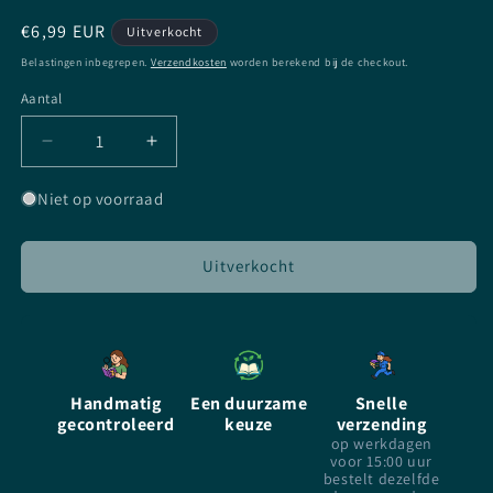
Normale
€6,99 EUR
Uitverkocht
prijs
Belastingen inbegrepen.
Verzendkosten
worden berekend bij de checkout.
Aantal
Aantal
Aantal
Aantal
verlagen
verhogen
voor
voor
Niet op voorraad
De
De
IJswoestijn
IJswoestijn
-
-
Uitverkocht
Maite
Maite
Carranza
Carranza
-
-
Paperback
Paperback
Handmatig
Een duurzame
Snelle
gecontroleerd
keuze
verzending
op werkdagen
voor 15:00 uur
bestelt dezelfde