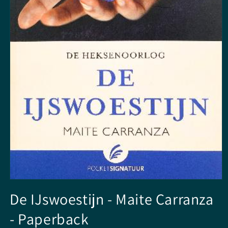
Media
1
De IJswoestijn - Maite Carranza
openen
in
- Paperback
modaal