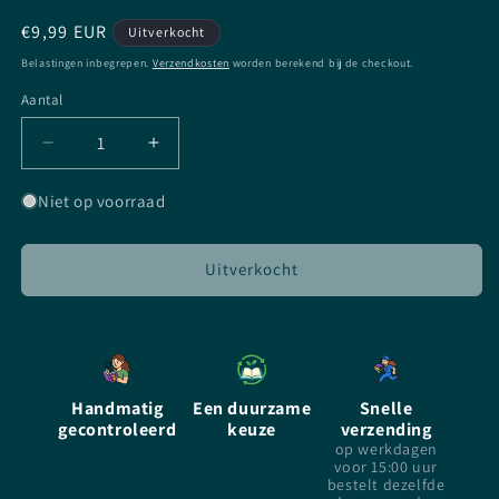
Normale
€9,99 EUR
Uitverkocht
prijs
Belastingen inbegrepen.
Verzendkosten
worden berekend bij de checkout.
Aantal
Aantal
Aantal
Aantal
verlagen
verhogen
voor
voor
Niet op voorraad
De
De
Nieuweling
Nieuweling
-
-
Uitverkocht
Taran
Taran
Matharu
Matharu
-
-
Paperback
Paperback
Handmatig
Een duurzame
Snelle
gecontroleerd
keuze
verzending
op werkdagen
voor 15:00 uur
bestelt dezelfde