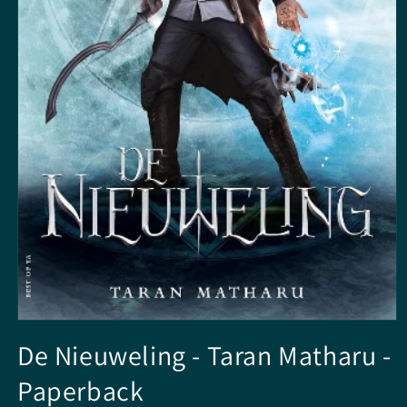
Media
1
De Nieuweling - Taran Matharu -
openen
in
Paperback
modaal