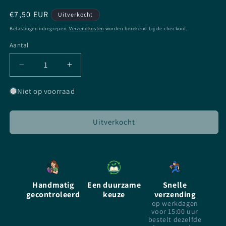
Normale
€7,50 EUR
Uitverkocht
prijs
Belastingen inbegrepen.
Verzendkosten
worden berekend bij de checkout.
Aantal
Aantal
Aantal
Aantal
verlagen
verhogen
voor
voor
Niet op voorraad
Feast
Feast
of
of
Fools
Fools
Uitverkocht
-
-
Rachel
Rachel
Caine
Caine
-
-
Paperback
Paperback
Handmatig
Een duurzame
Snelle
gecontroleerd
keuze
verzending
op werkdagen
voor 15:00 uur
bestelt dezelfde