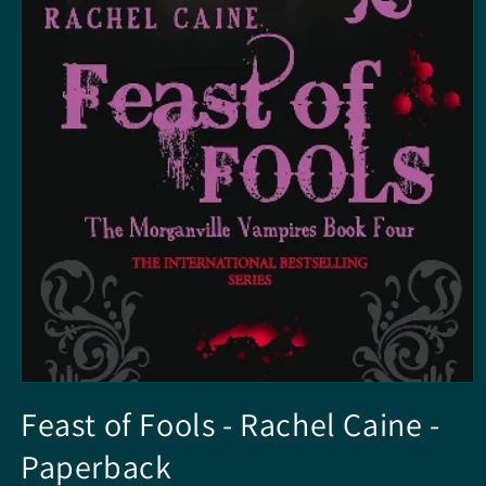
Media
1
Feast of Fools - Rachel Caine -
openen
in
Paperback
modaal