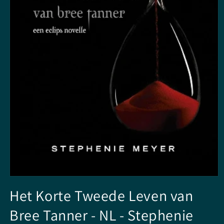
Media
1
Het Korte Tweede Leven van
openen
in
Bree Tanner - NL - Stephenie
modaal