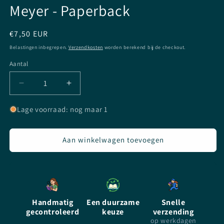
Meyer - Paperback
Normale
€7,50 EUR
prijs
Belastingen inbegrepen.
Verzendkosten
worden berekend bij de checkout.
Aantal
Aantal
Aantal
Aantal
verlagen
verhogen
voor
voor
Lage voorraad: nog maar 1
Het
Het
Korte
Korte
Tweede
Tweede
Aan winkelwagen toevoegen
Leven
Leven
van
van
Bree
Bree
Tanner
Tanner
-
-
Handmatig
Een duurzame
Snelle
NL
NL
gecontroleerd
keuze
verzending
-
-
op werkdagen
Stephenie
Stephenie