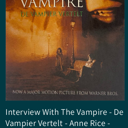
Media
1
Interview With The Vampire - De
openen
in
Vampier Vertelt - Anne Rice -
modaal