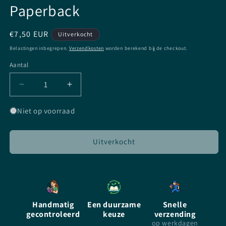
Paperback
Normale
€7,50 EUR
Uitverkocht
prijs
Belastingen inbegrepen.
Verzendkosten
worden berekend bij de checkout.
Aantal
Aantal
Aantal
Aantal
verlagen
verhogen
voor
voor
Niet op voorraad
Interview
Interview
With
With
The
The
Uitverkocht
Vampire
Vampire
-
-
De
De
Vampier
Vampier
Vertelt
Vertelt
Handmatig
Een duurzame
Snelle
-
-
gecontroleerd
keuze
verzending
Anne
Anne
op werkdagen