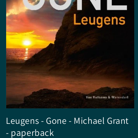
Media
1
Leugens - Gone - Michael Grant
openen
in
- paperback
modaal