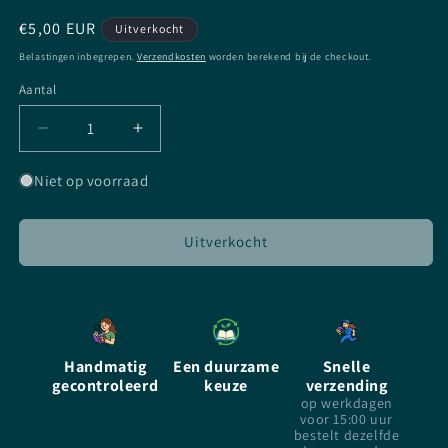
Normale
€5,00 EUR
Uitverkocht
prijs
Belastingen inbegrepen.
Verzendkosten
worden berekend bij de checkout.
Aantal
Aantal
Aantal
Aantal
verlagen
verhogen
voor
voor
Niet op voorraad
Leugens
Leugens
-
-
Gone
Gone
Uitverkocht
-
-
Michael
Michael
Grant
Grant
-
-
paperback
paperback
Handmatig
Een duurzame
Snelle
gecontroleerd
keuze
verzending
op werkdagen
voor 15:00 uur
bestelt dezelfde