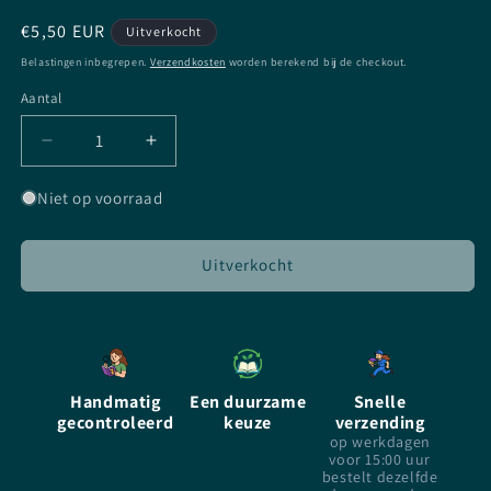
Normale
€5,50 EUR
Uitverkocht
prijs
Belastingen inbegrepen.
Verzendkosten
worden berekend bij de checkout.
Aantal
Aantal
Aantal
Aantal
verlagen
verhogen
voor
voor
Niet op voorraad
Minority
Minority
report
report
-
-
Uitverkocht
Phillip
Phillip
K.
K.
Dick
Dick
-
-
paperback
paperback
Handmatig
Een duurzame
Snelle
-
-
gecontroleerd
keuze
verzending
Nederlands
Nederlands
op werkdagen
voor 15:00 uur
bestelt dezelfde