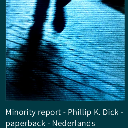
Media
1
Minority report - Phillip K. Dick -
openen
in
paperback - Nederlands
modaal