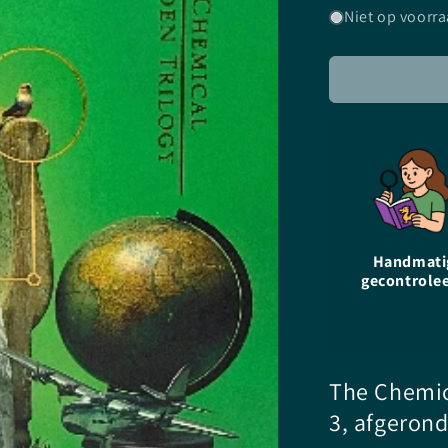
voor
Niet op voorr
Verbreken-
Lauren
Destefano
-
Paperback
Handmati
gecontrole
The Chemic
3, afgerond