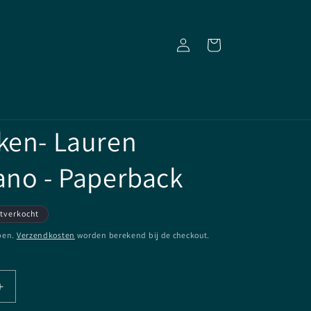
Inloggen
Winkelwagen
ken- Lauren
ano - Paperback
tverkocht
pen.
Verzendkosten
worden berekend bij de checkout.
Aantal
verhogen