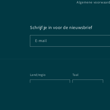
Algemene voorwaar
Schrijf je in voor de nieuwsbrief
E‑mail
Land/regio
Taal
Nederland | EUR €
Nederlands
© 2026,
Arcane Archives
Powered by Shopify
Algemene voo