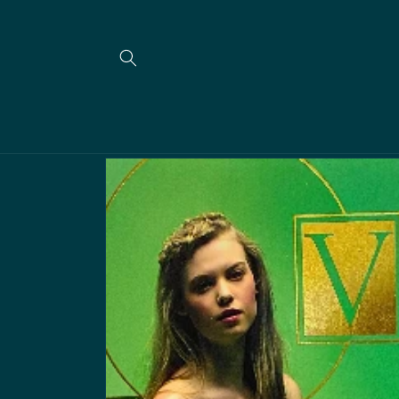
Meteen
naar de
content
Ga direct naar
productinformatie