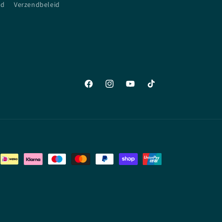
id
Verzendbeleid
Facebook
Instagram
YouTube
TikTok
eleid
Wettelijke kennisgeving