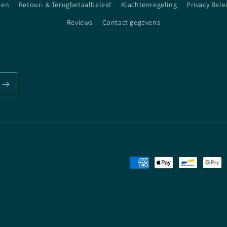
den
Retour- & Terugbetaalbeleid
Klachtenregeling
Privacy Bele
Reviews
Contact gegevens
Betaalmethoden
rwaarden
Contactgegevens
Privacybeleid
Terugbetalingsbeleid
Verzendb