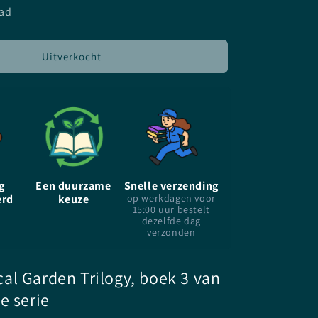
voor
aad
Verbreken-
Lauren
Destefano
Uitverkocht
-
Paperback
g
Een duurzame
Snelle verzending
erd
keuze
op werkdagen voor
15:00 uur bestelt
dezelfde dag
verzonden
al Garden Trilogy, boek 3 van
e serie