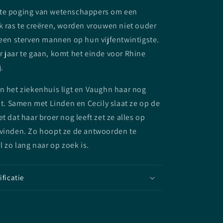
te poging van wetenschappers om een
k ras te creëren, worden vrouwen niet ouder
 een sterven mannen op hun vijfentwintigste.
 jaar te gaan, komt het einde voor Rhine
.
n het ziekenhuis ligt en Vaughn haar nog
zit. Samen met Linden en Cecily slaat ze op de
t dat haar broer nog leeft zet ze alles op
 vinden. Zo hoopt ze de antwoorden te
l zo lang naar op zoek is.
ificatie