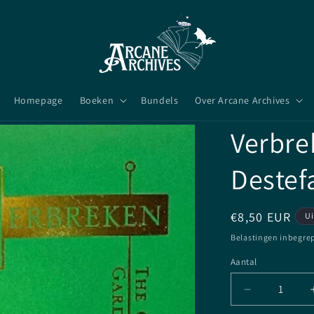
Homepage
Boeken
Bundels
Over Arcane Archives
Verbre
Destef
Normale
€8,50 EUR
Ui
prijs
Belastingen inbegre
Aantal
Aantal
Aantal
verlagen