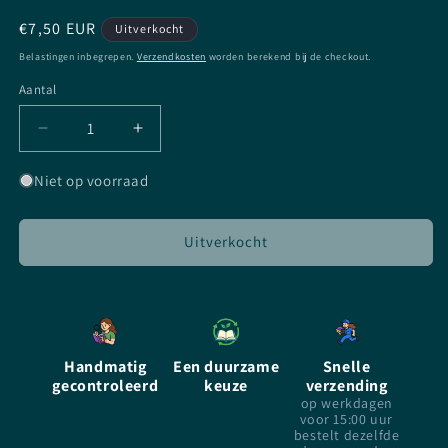
Normale
€7,50 EUR
Uitverkocht
prijs
Belastingen inbegrepen.
Verzendkosten
worden berekend bij de checkout.
Aantal
Aantal
Aantal
Aantal
verlagen
verhogen
voor
voor
Niet op voorraad
Uitverkoren
Uitverkoren
-
-
P.C.
P.C.
Uitverkocht
Cast
Cast
&amp;
&amp;
Kristin
Kristin
Cast
Cast
-
-
Handmatig
Een duurzame
Snelle
paperback
paperback
gecontroleerd
keuze
verzending
op werkdagen
voor 15:00 uur
bestelt dezelfde