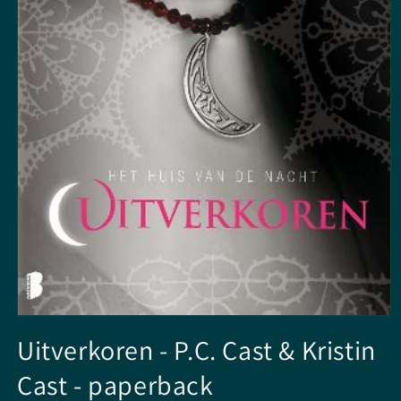
Media
1
Uitverkoren - P.C. Cast & Kristin
openen
in
Cast - paperback
modaal